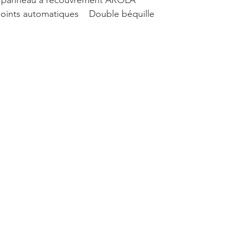
c panneau à recouvrement AROLA 
3 points automatiques    Double béquille