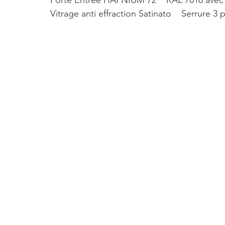
Porte Entrée HAFNIUM 72    RAL 7016 ave
Vitrage anti effraction Satinato    Serrure 