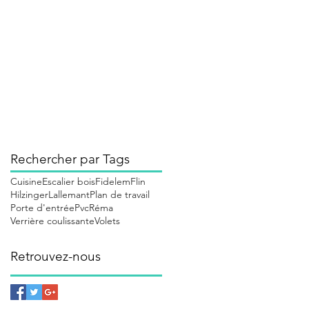
janvier 2020
(1)
1 post
décembre 2019
(3)
3 posts
juin 2019
(1)
1 post
mai 2019
(1)
1 post
avril 2019
(1)
1 post
mars 2019
(2)
2 posts
janvier 2019
(1)
1 post
Rechercher par Tags
Cuisine
Escalier bois
Fidelem
Flin
Hilzinger
Lallemant
Plan de travail
Porte d'entrée
Pvc
Réma
Verrière coulissante
Volets
Retrouvez-nous