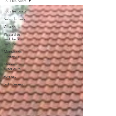
Tous les posts
Tous les posts
Salle de bain
Cuisine
Placard et
mobilier sur
mesure
Menuiserie
intérieure
Menuiserie
extérieure
Verrière
Sol intérieur