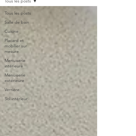
Tous les posts
Tous les posts
Salle de bain
Cuisine
Placard et
mobilier sur
mesure
Menuiserie
intérieure
Menuiserie
extérieure
Verrière
Sol intérieur